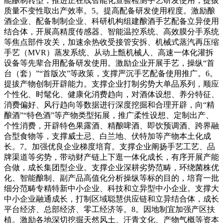
能酿制转型，推进正在线智能化查验检测手艺研发使用，提拔
质量不变性取出产效率。5。提高配备研发使用程度。激励酿
酒企业、配备制制企业、科研机构组建酿酒手艺配备立异使用
结合体，开展高精度传感器、智能温控系统、高效膜分手系统
等焦点部件攻关，加速余热收受接管安拆、机械式蒸汽再压缩
手艺（MVR）蒸发系统、从动上甑机械人、高速一体化灌拆
设备等先辈合用配备研发使用。激励企业开展手艺，操纵“首
台（套）”“首版次”等政策，支撑严沉手艺配备使用推广。6。
提拔产物创制开辟能力。支撑企业打制劣势大单品系列，顺应
个性化、时髦化、健康化消费趋向，对酒体设想、养分特征、
消费偏好、风行趋向等数据进行深度挖掘和合理开辟，向“精
酿酒”“特色酒”等产物类型拓展，推广柔性设想、定制出产、
个性消费，开辟特色果露酒、精酿啤酒、即饮预调酒、跨界融
合型食物等，支撑威士忌、白兰地、伏特加等产物本土化成
长。7。加强优良企业梯度培育。支撑企业阐扬手艺工艺、品
牌渠道等劣势，带动财产链上下逛一体化成长，有序开展产能
合做，成长集团型企业。支撑企业深耕劣势范畴，环绕菌株优
化、智能酿制、副产品高值化分析操纵等标的目的，培育一批
细分范畴专精特新中小企业、科技和立异型中小企业。支撑大
中小企业融通成长，打制区域聪慧供应链和立异结合体，成长
平台经济、总部经济、零工经济等。8。因地制宜加强产区扶
植。激励各地深切挖掘天然风土、汗青文化、产物气概等资本