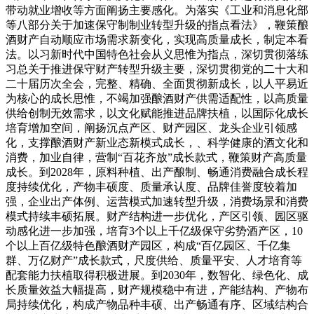
带动就业增收等方面阐扬主要感化。为落实《工业和消息化部
等八部分关于加速保守制制业转型升级的指点看法》，鞭策酿
酒财产自动顺应市场需求新变化，实现高质量成长，制定本看
法。以习新时代中国特色社会从义思惟为指点，深切贯彻落练
习总关于推进保守财产转型升级主要，深切贯彻党的二十大和
二十届历次全会，完整、精确、全面贯彻新成长，以人平易近
为核心的成长思惟，不竭加强酿酒财产供需适配性，以高质量
供给创制无效需求，以文化赋能推进品牌扶植，以国际化成长
培育增加空间，阐扬沉点产区、财产园区、龙头企业引领感
化，支撑酿酒财产新业态新模式成长，、科学健康的酒文化和
消费，加业自律，营制“百花齐放”成长款式，鞭策财产高质量
成长。到2028年，原料种植、出产酿制、畅通消费融合成长程
度持续优化，产物丰硕度、质量承认度、品牌佳誉度较着加
强，企业出产体例、运营模式加速转型升级，消费场景和消费
模式持续丰硕拓展。财产结构进一步优化，产区引领、园区驱
动感化进一步加强，培育3个以上千亿级保守劣势酒产区，10
个以上百亿级特色酿酒财产园区，构成“百亿园区、千亿集
群、万亿财产”成长款式，尺度供给、质量平安、人才培育等
配套能力扶植取得积极进展。到2030年，数智化、绿色化、成
长质量效益大幅提高，财产规模稳中有进，产能结构、产物布
局持续优化，构成产物品种丰硕、出产畅通有序、区域结构合