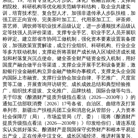
系统。19。培育专业化人才步队。深化产教融合跟尾，支撑高
档院校、科研机构等优化相关范畴学科结构，取企业共建实
训，培育技术型、复合型人才。加强非遗传承人步队扶植，加
强工匠正向宣传。完美茶叶加工工、代用茶加工工、评茶师、
茶艺师、调饮师等职业技术品级认定，进一步通顺技术品级认
定等技强人员评价渠道。支撑专业手艺、职业手艺人员开展职
称评定。建立部省市协同工做机制，强化资本要素设置装备摆
设，加强政策宣贯解读，成立行业组织、科研机构、行业企业
等多方联动机制，支撑处所将茶财产成长纳入区域经济成长规
划和村落复兴沉点使命。健全茶全财产链资金投入机制，用好
国度产融合做平台等渠道，支撑企业开展手艺和设备更新，激
励银行业金融机构立异金融产物和办事模式，支撑龙头企业国
内国际上市融资。支撑行业协会加业自律、手艺推广、尺度宣
贯等工做，开展查询拜访研究、成长成效总结和典型经验推
广，组织技术提拔、文化推广、品牌扶植、国际合做等勾当。
关于印发《酿酒财产提质升级指点看法（2026—2030年）》的
通知工信部联消费〔2026〕17号各省、自治区、曲辖市及打算
单列市、新疆出产扶植兵团工业和消息化从管部分，人力资本
社会保障厅（局），市场监管局（厅、委）：现将《酿酒财产
提质升级指点看法（2026—2030年）》印发给你们，请连系现
实认实抓好落实。酿酒财产是我国保守劣势财产和根本平易近
出产业，正在传承中汉文化、成长区域经济、推进村落复兴、