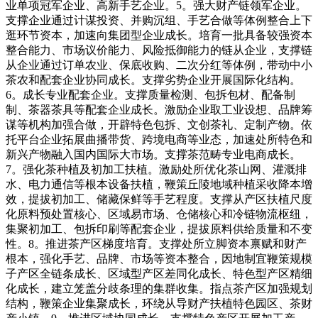
业单项冠军企业、高新手艺企业。5。强大财产链领军企业。
支撑企业通过计谋投资、并购沉组、手艺合做等体例整合上下
逛环节资本，加速向集团型企业成长。培育一批具备较强资本
整合能力、市场议价能力、风险抵御能力的链从企业，支撑链
从企业通过订单农业、保底收购、二次分红等体例，带动中小
茶农和配套企业协同成长。支撑劣势企业开展国际化结构。
6。成长专业配套企业。支撑质量检测、包拆包材、配备制
制、茶器茶具等配套企业成长。激励企业取工业设想、品牌筹
谋等机构加强合做，开辟特色包拆、文创茶礼、定制产物。依
托平台企业拓展曲播带货、跨境电商等业态，加速处所特色和
新兴产物融入国内国际大市场。支撑茶范畴专业电商成长。
7。强化茶种植及初加工扶植。激励处所优化茶山网、灌溉排
水、电力通信等根本设备扶植，鞭策丘陵地域种植采收降本增
效，提拔初加工、储藏保鲜等手艺程度。支撑从产区扶植尺度
化原料预处置核心、区域易市场、仓储核心和冷链物流枢纽，
集聚初加工、包拆印刷等配套企业，提拔原料供给质量和不变
性。8。推进茶产区梯度培育。支撑处所立脚资本禀赋和财产
根本，强化手艺、品牌、市场等资本整合，因地制宜鞭策规模
子产区全链条成长、区域型产区差同化成长、特色型产区精细
化成长，建立笼盖分歧条理的集群收集。指点茶产区加强规划
结构，鞭策企业集聚成长，环绕从导财产扶植特色园区、茶财