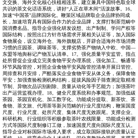
文交换、海外文化核心扶植相连系，建立兼具中国特色取全球
共识的茶文化话语系统，讲好“人正在草木间”活泼故事。16。
加速“中国茶”品牌国际化。鞭策区域品牌取企业品牌协同成
长，加速培育具有国际合作力的企业品牌，支撑打制茶范畴中
国消费名品。指导企业强化研发设想、出产制制、学问产权等
国际结构，按照出口方针市场需求开展相关认证等，加入国际
食物展会，设立海外仓、海外旗舰店，开辟合适海外市场消费
习惯的庄园茶、调味茶等。支撑劣势茶产物纳入中欧、中国—
东盟等地舆标记产物互认清单。17。强化质量平安监管。指点
处所督促企业成立完美食物平安办理系统，强化加工、畅通等
环节风险管控，对照企业食物平安风险管控清单开展日管控、
周排查和月安排，严酷落实企业食物平安从体义务，保障食物
平安；加强查验检测机构结构，提拔风险因子筛查测定取精准
节制、异物次品识别剔除、质量从动化等手艺能力；加强茶叶
出产运营监视办理。18。健全尺度系统和办事规范。加强低碳
茶园、茶园宜机化、加工数字化、功能成分提取、新茶饮、茶
食物、茶文旅、代用茶等新兴范畴的行业尺度结构，鞭策国度
尺度、行业尺度、处所尺度、集体尺度无效跟尾。支撑企业、
科研机构、行业组织等积极参取茶叶农残限量、功能成分检测
方式等国际尺度制修订工做，加速国度尺度向国际尺度互认。
指导企业对标国际市场准入要求，成立取国际接轨的质量认证