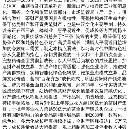
（2026—2030年）》的通知工信部联消费〔2026〕14号各省、
自治区、曲辖市及打算单列市、新疆出产扶植兵团工业和消息
化、商务、文化和旅逛从管部分，市场监管局（厅、委），供
销合做社：茶财产是我国具有根植性、完整性和兴旺生命力的
保守劣势财产和汗青典范财产，也是中汉文化主要手刺，持久
以来正在帮三农、稳就业、惠平易近生、促成长等方面阐扬主
要感化。为贯彻落练习总关于“三茶”统筹的主要，鞭策保守劣
势茶产区和处所特色茶财产高质量成长，满脚人平易近日益增
加的夸姣糊口需要，制定本指点看法。以习新时代中国特色社
会从义思惟为指点，深切贯彻党的二十大和二十届历次全会，
完整精确全面贯彻新成长，以人平易近为核心的成长思惟，加
速财产科技立异，加强产物供需适配，强化企业培育，推进财
产集群扶植，实施智能化绿色化转型，鞭策业态模式立异，品
牌文化价值，营制“百花齐放”成长款式，巩固劣势财产领先地
位，帮力村落全面复兴和配合敷裕。到2028年，保守劣势茶产
区成长稳中有进，处所特色茶财产成长质量和效益持续优化，
财产链现代化程度大幅提拔，产物品种、消费场景、业态模式
持续丰硕拓展，培育5个以上年停业收入超100亿元的茶财产集
群，一批年停业收入跨越50亿元的茶全财产链龙头企业，一批
具有国际影响力的企业品牌和区域品牌。到2030年，数智化、
绿色化、多元化成长程度持续提拔，全财产链规模达1。5万亿
元，成长质量效益大幅提高，规上精制茶加工业停业收入冲破