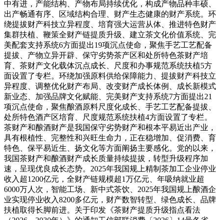
中有进，产能结构、产物布局持续优化，构成产物品种丰硕、
出产畅通有序、区域结构合理、财产生态健康的财产系统。环
绕提拔财产科技立异程度、培育强大运营从体、推进特色财产
集群扶植、鞭策全财产链提质升级、建立茶文化价值系统、完
美配套支持系统6方面提出19项沉点使命，聚焦手艺工艺配备
提拔、产物立异开辟、保守劣势茶产区和处所特色茶财产培
育、茶财产文化载体沉点成长、尺度和办事规范系统扶植5方
面设置了专栏。环绕加强原料供给保障能力、提拔财产科技立
异程度、调整优化财产布局、改变财产成长体例、成长新模式
新业态、加强品牌文化赋能、完美财产支持系统7方面提出21
项沉点使命，聚焦酿酒原料尺度化成长、手艺工艺配备提拔、
处所特色酒产区培育、尺度规范系统扶植4方面设置了专栏。
茶财产和酿酒财产是我国保守劣势财产和根本平易近出产业，
具有根植性、完整性和兴旺生命力，正在稳增加、促消费、育
特色、保平易近生、扬文化等方面阐扬主要感化。党的以来，
我国茶财产和酿酒财产成长质量持续提拔，转型升级程序加
速，呈现优良成长态势。2025年我国规上精制茶加工企业停业
收入超1200亿元，全财产链规模超1万亿元、年吸纳就业超
6000万人次，智能工场、新中式茶饮、2025年我国规上酿酒企
业实现停业收入8200多亿元，财产数智转型、绿色成长、品牌
扶植取得长脚前进。关于印发《茶财产提质升级指点看法