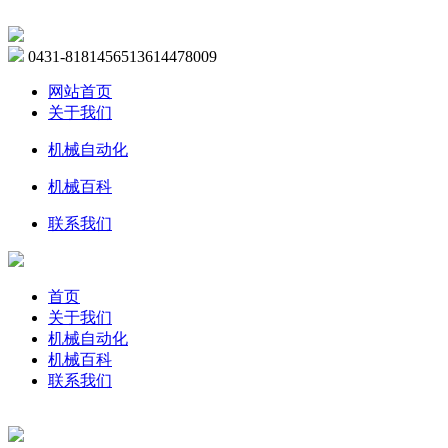
0431-81814565
13614478009
网站首页
关于我们
机械自动化
机械百科
联系我们
首页
关于我们
机械自动化
机械百科
联系我们