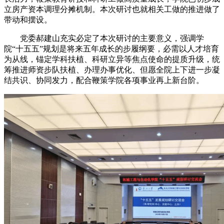
立房产资本调理分摊机制。本次研讨也就相关工做的推进做了
带动和摆设。
党委郝建山充实必定了本次研讨的主要意义，强调学
院“十五五”规划是将来五年成长的步履纲要，必需以人才培育
为从线，锚定学科扶植、科研立异等焦点使命的提质升级，统
筹推进师资步队扶植、办理办事优化、但愿全院上下进一步凝
结共识、协同发力，配合鞭策学院各项事业再上新台阶。