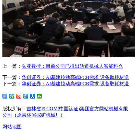
上一篇：
弘亚数控：目前公司已推出轨道机械人智能料仓
下一篇：
华创证券：AI基建拉动高端PCB需求 设备取耗材送
下一篇：
华创证券：AI基建拉动高端PCB需求 设备取耗材送
版权所有：
吉林省J9.COM(中国认证)集团官方网站机械有限
公司（原吉林省探矿机械厂）
网站地图