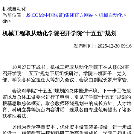
机械自动化
当前位置：
J9.COM(中国认证)集团官方网站
>
机械自动化
>
div>
机械工程取从动化学院召开学院“十五五”规划
发布时间：2025-12-30 09:16
10月27日下战书，机械工程取从动化学院正在从楼824室
召开学院“十五五”规划下层组织研讨。学院带领班子、党支
部、学院各科室担任人等加入会议，会议由副院长罗忠掌管。
会议对学院“十五五”规划的总体推进环境、下一步工做放
置以及总体工做要求进行了申明，引见了学院“十五五”规划的
根基思取总体框架。取会教师环绕规划中的成长方针、人才培
育、科研立异等沉点内容讲话，连系各自专业范畴提出了诸多
扶植性看法。
另讯为盘活存量资本，优化资本设置装备摆设，进一步成
长活力，鞭策教育讲授和科研工做高质量成长，学院已初步成