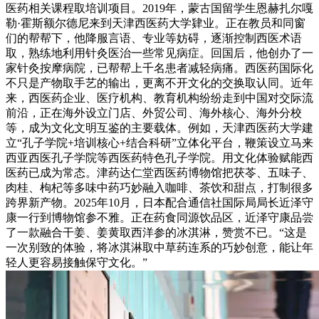
医药相关课程取培训项目。2019年，蒙古国留学生恩赫扎尔嘎
勒·霍斯额尔德尼来到天津西医药大学肄业。正在教员和同窗
们的帮帮下，他降服言语、专业等妨碍，逐渐控制西医术语
取，熟练地利用针灸医治一些常见病症。回国后，他创办了一
家针灸按摩病院，已帮帮上千名患者减轻病痛。西医药国际化
不只是产物取手艺的输出，更离不开文化的交换取认同。近年
来，西医药企业、医疗机构、教育机构纷纷走到中国对交际流
前沿，正在海外设立门店、外贸公司、海外核心、海外分校
等，成为文化文明互鉴的主要载体。例如，天津西医药大学建
立“孔子学院+培训核心+结合科研”立体化平台，鞭策设立马来
西亚西医孔子学院等西医药特色孔子学院。用文化体验赋能西
医药已成为常态。津药达仁堂西医药博物馆把茯苓、五味子、
肉桂、枸杞等多味中药巧妙融入咖啡、茶饮和甜点，打制很多
跨界新产物。2025年10月，日本配合通信社国际局局长近泽守
康一行到博物馆参不雅。正在药食同源饮品区，近泽守康品尝
了一款融合干姜、姜黄取西洋参的冰淇淋，赞赏不已。“这是
一次别致的体验，将冰淇淋取中草药连系的巧妙创意，能让年
轻人更容易接触保守文化。”