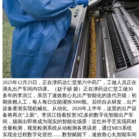
2025年12月25日，正在津药达仁堂第六中药厂，工做人员正在
滴丸出产车间内功课。（赵子硕 摄）正在津药达仁堂工做30
多年的李洪江，亲历了速效救心丸出产智能化的迭代升级：初
期依赖人工，每人每日仅能灌拆3000瓶。后经自从研发，出产
设备逐渐实现机械化、从动化。2026年上半年，这里的出产设
备将再次“上新”。李洪江指着投资3亿多的数字化智能出产车
间，描画出即将成为现实的智能化场景：近红外手艺实现药材
含量检测，视觉检测系统从动检测各类误差，通过MES系统
实现全过程数字化管控……数智赋能下，速效救心丸智能车间