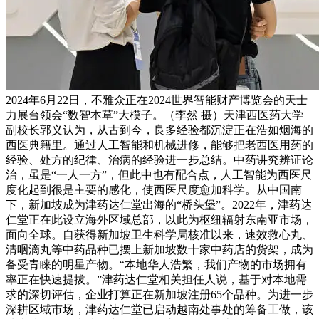
2024年6月22日，不雅众正在2024世界智能财产博览会的天士
力展台领会“数智本草”大模子。（李然 摄）天津西医药大学
副校长郭义认为，从古到今，良多经验都沉淀正在浩如烟海的
西医典籍里。通过人工智能和机械进修，能够把老西医用药的
经验、处方的纪律、治病的经验进一步总结。中药讲究辨证论
治，虽是“一人一方”，但此中也有配合点，人工智能为西医尺
度化起到很是主要的感化，使西医尺度愈加科学。从中国南
下，新加坡成为津药达仁堂出海的“桥头堡”。2022年，津药达
仁堂正在此设立海外区域总部，以此为枢纽辐射东南亚市场，
面向全球。自获得新加坡卫生科学局核准以来，速效救心丸、
清咽滴丸等中药品种已摆上新加坡数十家中药店的货架，成为
备受青睐的明星产物。“本地华人浩繁，我们产物的市场拥有
率正在快速提拔。”津药达仁堂相关担任人说，基于对本地需
求的深切评估，企业打算正在新加坡注册65个品种。为进一步
深耕区域市场，津药达仁堂已启动越南处事处的筹备工做，该