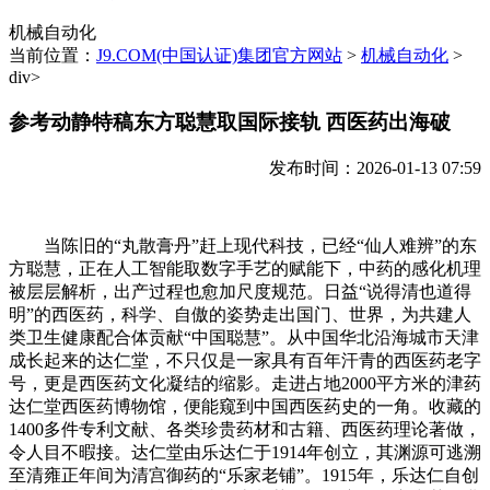
机械自动化
当前位置：
J9.COM(中国认证)集团官方网站
>
机械自动化
>
div>
参考动静特稿东方聪慧取国际接轨 西医药出海破
发布时间：2026-01-13 07:59
当陈旧的“丸散膏丹”赶上现代科技，已经“仙人难辨”的东
方聪慧，正在人工智能取数字手艺的赋能下，中药的感化机理
被层层解析，出产过程也愈加尺度规范。日益“说得清也道得
明”的西医药，科学、自傲的姿势走出国门、世界，为共建人
类卫生健康配合体贡献“中国聪慧”。从中国华北沿海城市天津
成长起来的达仁堂，不只仅是一家具有百年汗青的西医药老字
号，更是西医药文化凝结的缩影。走进占地2000平方米的津药
达仁堂西医药博物馆，便能窥到中国西医药史的一角。收藏的
1400多件专利文献、各类珍贵药材和古籍、西医药理论著做，
令人目不暇接。达仁堂由乐达仁于1914年创立，其渊源可逃溯
至清雍正年间为清宫御药的“乐家老铺”。1915年，乐达仁自创