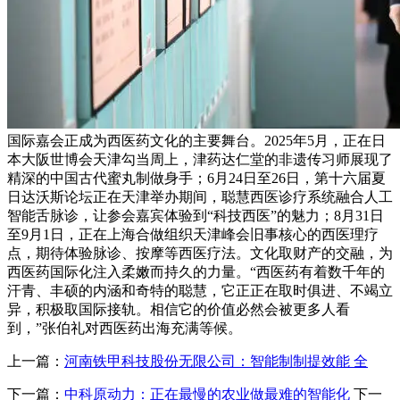
国际嘉会正成为西医药文化的主要舞台。2025年5月，正在日
本大阪世博会天津勾当周上，津药达仁堂的非遗传习师展现了
精深的中国古代蜜丸制做身手；6月24日至26日，第十六届夏
日达沃斯论坛正在天津举办期间，聪慧西医诊疗系统融合人工
智能舌脉诊，让参会嘉宾体验到“科技西医”的魅力；8月31日
至9月1日，正在上海合做组织天津峰会旧事核心的西医理疗
点，期待体验脉诊、按摩等西医疗法。文化取财产的交融，为
西医药国际化注入柔嫩而持久的力量。“西医药有着数千年的
汗青、丰硕的内涵和奇特的聪慧，它正正在取时俱进、不竭立
异，积极取国际接轨。相信它的价值必然会被更多人看
到，”张伯礼对西医药出海充满等候。
上一篇：
河南铁甲科技股份无限公司：智能制制提效能 全
下一篇：
中科原动力：正在最慢的农业做最难的智能化
下一