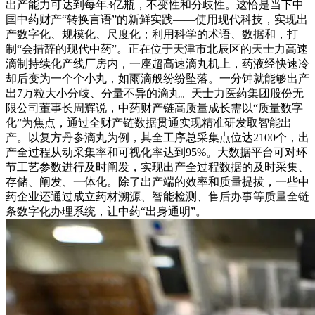
出产能力可达到每年3亿瓶，不变性和分歧性。这恰是当下中
国中药财产“转换言语”的新鲜实践——使用现代科技，实现出
产数字化、规模化、尺度化；利用科学的术语、数据和，打
制“会措辞的现代中药”。正在位于天津市北辰区的天士力高速
滴制持续化产线厂房内，一座超高速滴丸机上，药液经快速冷
却后变为一个个小丸，如雨滴般纷纷坠落。一分钟就能够出产
出7万粒大小分歧、分量不异的滴丸。天士力医药集团股份无
限公司董事长周辉说，中药财产链高质量成长需以“质量数字
化”为焦点，通过全财产链数据贯通实现精准研发取智能出
产。以复方丹参滴丸为例，其全工序总采集点位达2100个，出
产全过程从动采集率和可视化率达到95%。大数据平台可对环
节工艺参数进行及时阐发，实现出产全过程数据的及时采集、
存储、阐发、一体化。除了出产端的效率和质量提拔，一些中
药企业还通过成立药材溯源、智能检测、售后办事等质量全链
条数字化办理系统，让中药“出身通明”。