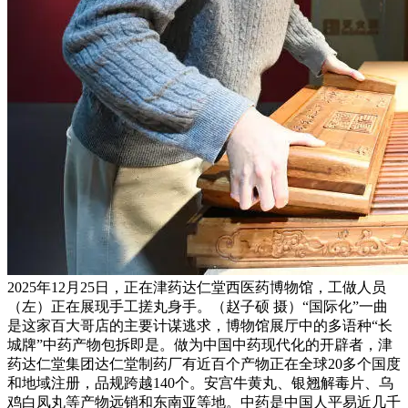
2025年12月25日，正在津药达仁堂西医药博物馆，工做人员
（左）正在展现手工搓丸身手。（赵子硕 摄）“国际化”一曲
是这家百大哥店的主要计谋逃求，博物馆展厅中的多语种“长
城牌”中药产物包拆即是。做为中国中药现代化的开辟者，津
药达仁堂集团达仁堂制药厂有近百个产物正在全球20多个国度
和地域注册，品规跨越140个。安宫牛黄丸、银翘解毒片、乌
鸡白凤丸等产物远销和东南亚等地。中药是中国人平易近几千