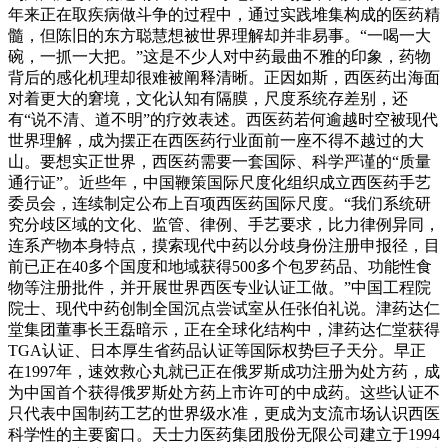
年来正在取疾病做斗争的过程中，通过实践堆集构成的医药精
髓，但陈旧的东方聪慧想被世界理解却并非易事。“一喝一大
碗，一抓一大把。”这是不少人对中药最曲不雅的印象，药物
背后的感化机理却很难被阐释清晰。正因如斯，西医药出海面
对着更大的窘境，文化认知有隔膜，尺度系统存差别，还
有“说不清、道不明”的疗效表述。西医药若何逾越时空被现代
世界理解，成为摆正在西医药行业面前一座不得不越过的大
山。要想实正世界，西医药需要一套国际、科学严谨的“质量
通行证”。近些年，中国鞭策国际尺度化组织成立西医药手艺
委员会，连续制定公布上百项西医药国际尺度。“我们系统研
究分歧区域的文化、监管、律例、手艺要求，比力律例异同，
连系产物本身特点，摸索现代中药以分歧身份注册申报径，目
前已正在40多个国度和地域获得500多个包罗药品、功能性食
物等注册批件，并开展世界西医专业认证工做。”中国工程院
院士、现代中药创制全国沉点尝试室从任张伯礼说。津药达仁
堂集团董事长王磊暗示，正在全球化结构中，津药达仁堂获得
TGA认证、日本厚生省药品认证等国际权势巨子天分。早正
在1997年，速效救心丸就已正在俄罗斯成功注册为处方药，成
为中国首个获得俄罗斯处方药上市许可的中成药。这些认证不
只代表中国制药工艺的世界级水准，更成为支流市场认识西医
科学性的主要窗口。天士力医药集团股份无限公司建立于1994