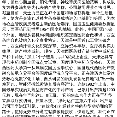
年，聚焦心脑血管、消化代谢、神经等疾病医治范畴，构成以
复方丹参滴丸等为代表的产物集群。公司总司理蔡金怯引见，
截至目前，天士力已正在47个国度和地域获得近100个注册批
件，复方丹参滴丸以处方药身份成功进入巴基斯坦等国，为本
地心血管疾病患者送去新的医治选择。国度卫生健康委数据显
示，西医药已到世界196个国度和地域。此外，中国已取40余
个外国、地域从管机构和国际组织签定西医药合做和谈，西医
药内容也被纳入16个商业协定。天津是中国近代工业沉镇之
一，西医药汗青文化积淀深挚、立异资本丰硕、医疗机构实力
雄厚、财产根本成熟。现在，天津西医药财产链包罗中成药出
产和中药饮片加工2个子链条，共19家规上企业。天津还具有
现代中药创制全国沉点尝试室、国度现代中药立异核心、天津
西医药大学第一从属病院国度医学核心、国度现代西医药产教
融合传承立异平台等国度级严沉立异平台。正在津药达仁堂速
效救心丸数字化工场，自从研发的滴丸设备纪律地“吐”出一粒
粒药丸，智能灌拆线紧随其后有序运转。这款1982年上市、中
国最早实现滴丸剂型财产化的中药产物，已累计出产跨越1200
亿粒，现在年产能达1。8亿瓶。“它的焦点合作力正在于剂型
立异取疗效切当、质量不变。”津药达仁堂第六中药厂出产副
总司理李洪江引见，“速效救心丸通过奇特的剂型劣势和给药
路子，使得无效成分通过黏膜敏捷接收，快速起效。我们正在