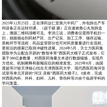
2025年12月25日，正在津药达仁堂第六中药厂，外包拆出产车
间设备正在运转功课。（赵子硕 摄）正在速效救心丸包拆盒
上，溯源二维码清晰可见。李洪江说，消费者仅需用手机扫一
扫，就能领会到药材产区、出产记实、加工工序、储存运输、
质检环节等流程，药品监管部分也可对药质量量进行全流程。
更前沿的摸索已取得冲破性进展。2024年5月，天士力医药集
团取华为云配合开辟的“数智本草”西医药大模子正式发布，它
基于380亿参数量，对西医药海量文本进行数据锻炼，实现丹
方优化、机制阐释和新顺应症的精准发觉。2025年8月，由国
度超等计较天津核心结合天津西医药大学、现代西医药海河尝
试室等单元开辟的“河汉·灵枢”西医药大模子2。0发布，完成
对西医内科、外科、妇科、儿科、骨伤科等20余个临床学科的
学问笼盖。