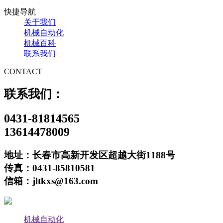
快捷导航
关于我们
机械自动化
机械百科
联系我们
CONTACT
联系我们：
0431-81814565
13614478009
地址：长春市高新开发区超越大街1188号
传真：0431-85810581
信箱：jltkxs@163.com
机械自动化