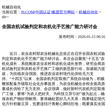
机械自动化
当前位置：
J9.COM(中国认证)集团官方网站
>
机械自动化
>
div>
全国农机试验判定和农机化手艺推广能力研讨会
发布时间：2026-01-15 06:16
近日，农业农村部农业机械化总坐正在召开全国农机试验
判定和农机化手艺推广能力研讨会。本次会议聚焦“十五五”农
机化成长，系统阐发农业农村和农机化成长形势，研究会商农
机试验判定和农机化手艺推广工做的新思新行动，加速能力提
拔，为扶植农业强国、推进农业农村现代化供给无力支
持。“十四五”以来，全国农机判定取推广系统自动做为，积极
鞭策配备升级取社会化办事提质，为农业机械化全程全面高质
量成长供给了无力支持。会议强调，做好新时代农机判定取推
广工做，要将“为农人把好关、为科技立异引好”做为起点，确
保农机产物好用耐用。要准确处置好几大关系：既要锚定现代
化方针积极立异，也要连结汗青耐心脚结壮地；既要落实全国