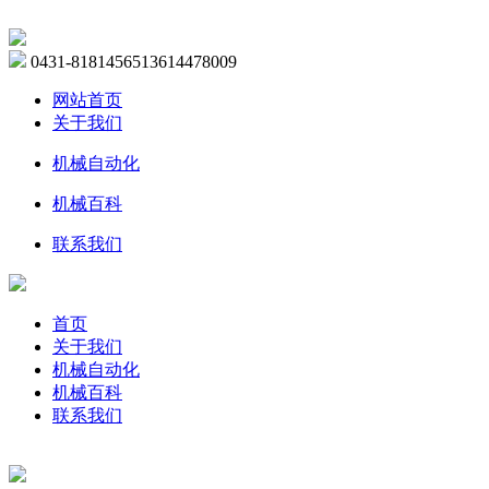
0431-81814565
13614478009
网站首页
关于我们
机械自动化
机械百科
联系我们
首页
关于我们
机械自动化
机械百科
联系我们