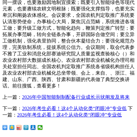
同一摆设，也要激励因地制宜摸索；既要引入智能绿色等现代
元素，也要赓续农耕文明根脉；既要强化支撑指导，也要充实
卑沉和阐扬农体感化。会议要求，全国农机判定取推广系统要
认清形势使命，办事核心大局，聚焦沉点范畴，系统推进各项
工做；要升级工做方式，智能化趋向，鞭策判定推广转型；要
拓展办事范畴，转向全链条办事，开辟国际合做空间；要立异
工做机制，强化表里协同，整合伙本凝结合力；要强化规范办
理，完美轨制系统，提拔系统公信力。会议期间，取会代表参
不雅了工业和消息化部赛迪研究院人质量监视查验核心（）和
农业农村部大数据成长核心。农业农村部农业机械化办理司相
关处室担任同志、全国农机判定取推广系统各省级机构担任人
及农业农村部农业机械化总坐带领、会上，来自、、浙江、福
建、山东、广西、陕西、甘肃和新疆的代表做了典型交换讲
话。前往搜狐，查看更多！
上一篇：
2026年中国智能制制配备行业成长示状阐发及将来
下一篇：
2026年考生必看！这4个从动化类“闭眼冲”专业低
下
一篇：
2026年考生必看！这4个从动化类“闭眼冲”专业低