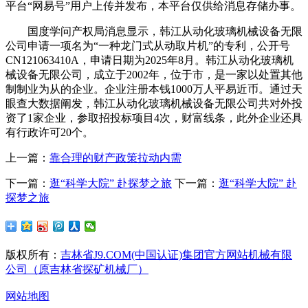
平台“网易号”用户上传并发布，本平台仅供给消息存储办事。
国度学问产权局消息显示，韩江从动化玻璃机械设备无限
公司申请一项名为“一种龙门式从动取片机”的专利，公开号
CN121063410A，申请日期为2025年8月。韩江从动化玻璃机
械设备无限公司，成立于2002年，位于市，是一家以处置其他
制制业为从的企业。企业注册本钱1000万人平易近币。通过天
眼查大数据阐发，韩江从动化玻璃机械设备无限公司共对外投
资了1家企业，参取招投标项目4次，财富线条，此外企业还具
有行政许可20个。
上一篇：
靠合理的财产政策拉动内需
下一篇：
逛“科学大院” 赴探梦之旅
下一篇：
逛“科学大院” 赴
探梦之旅
版权所有：
吉林省J9.COM(中国认证)集团官方网站机械有限
公司（原吉林省探矿机械厂）
网站地图