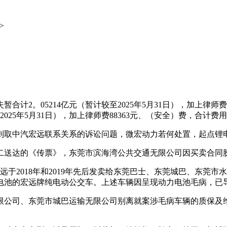
v>
。05214亿元（暂计较至2025年5月31日），加上律师费1
5年5月31日），加上律师费88363元、（安全）费，合计费用为
取中汽宏远联系关系的诉讼问题，微宏动力若何处置，起点锂
二送达的《传票》，东莞市滨海湾公共交通无限公司因买卖合同胶
2018年和2019年先后发卖给东莞巴士、东莞城巴、东莞市
力电池的宏远牌纯电动公交车。上述车辆因呈现动力电池毛病，已导
公司、东莞市城巴运输无限公司别离就案涉毛病车辆的质保及维