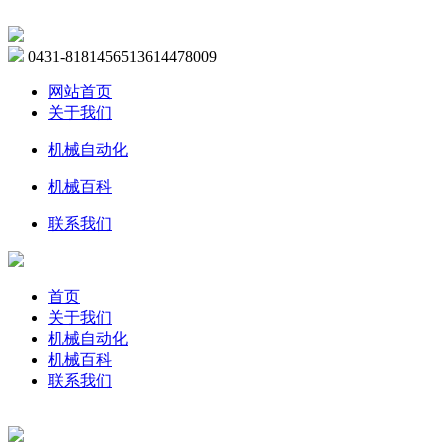
0431-81814565
13614478009
网站首页
关于我们
机械自动化
机械百科
联系我们
首页
关于我们
机械自动化
机械百科
联系我们