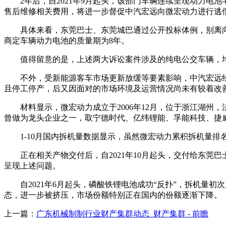
2年后，自2021年9月起头，该部门车辆连续呈现动力电池毛
售后维修相关费用，将进一步督促中汽宏远向微宏动力进行逃
具体来看，东莞巴士、东莞城巴通过公开投标体例，别离向中
商定车辆动力电池的质量期为8年。
值得留意的是，上述两大诉讼案件涉及的纯电公交车辆，均配
不外，受新能源客车市场更新放缓等要素影响，中汽宏远经停
且停工停产，后又因面对的市场环境及运营情况尚未有较着改善，
材料显示，微宏动力成立于2006年12月，位于浙江湖州，法人
曾做为龙头企业之一，取宁德时代、亿纬锂能、孚能科技、捷
1-10月国内拆机量数据显示，虽然微宏动力累积拆机量排名未进
正在相关产物交付后，自2021年10月起头，交付给东莞巴
呈现上述问题。
自2021年6月起头，磷酸铁锂电池成功“反扑”，拆机量初
态，进一步被挤压，市场份额特别正在国内的份额逐渐下降。
上一篇：
广东机械制制行业财产集群动态_财产集群 - 前瞻