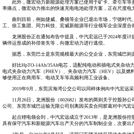
此外，微宏动力新能源处理方案已使用于矿卡、牵引车等多
率痛点，微宏动力推出的快速充电电池处理方案，正在尺度电
曲到目前，例如捷威、桑顿等企业已退出市场，宁德时代、
工、徐工集团、同力科技、宏威新能源等行业领军企业深度合
龙洲股份正在通知布告中提及，中汽宏远已于2024年度计提
辆停运形成的补偿丧失等，向微宏动力进行逃偿。
据悉，东莞巴士是东莞规模最大的公交企业，东莞城巴则是东
好比HpTO-14Ah/35Ah电芯，适配纯电动和插电式夹杂动
电式夹杂动力汽车（PHEV）、夹杂动力汽车（HEV）以及燃料电
够使用正在商用车、电动叉车等高频利用工业设备。
2019年9月，东莞滨海湾公交公司以同样体例向中汽宏远采
11月26日，龙洲股份（002682）发布的两则关于控股
公司、东莞市城巴运输无限公司别离因买卖合同胶葛对中汽宏
起点锂电领会到，中汽宏远成立于2013年，是龙洲股份控
具有保守汽车和新能源汽车出产天分的汽车制制企业，次要出产