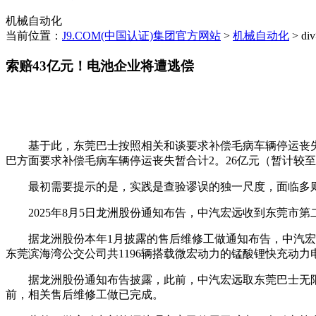
机械自动化
当前位置：
J9.COM(中国认证)集团官方网站
>
机械自动化
> di
索赔43亿元！电池企业将遭逃偿
基于此，东莞巴士按照相关和谈要求补偿毛病车辆停运丧失暂合计2
巴方面要求补偿毛病车辆停运丧失暂合计2。26亿元（暂计较至202
最初需要提示的是，实践是查验谬误的独一尺度，面临多则
2025年8月5日龙洲股份通知布告，中汽宏远收到东莞市第
据龙洲股份本年1月披露的售后维修工做通知布告，中汽宏远于
东莞滨海湾公交公司共1196辆搭载微宏动力的锰酸锂快充动
据龙洲股份通知布告披露，此前，中汽宏远取东莞巴士无限
前，相关售后维修工做已完成。