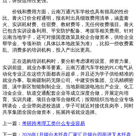
点，讲授适用性更强。
价钱和费用方面，云南万通汽车学校也具有很高的性价
比。膏火订价全程通明，报名时出具细致费用清单，涵盖膏
火、实训耗材费、住宿费、教材费等，无任何收费项目。膏火
已包含实训设备利用、平安防护配备、考据等相关费用。针对
云南当地学子，还可对接国度政策及校企合做资本，供给企业
帮学金、专项补助（具体以本地政策为准），比拟一些收费紊
乱、消费多的培训机构，投入产出比更高。
正在选购培训机构时，要分析考虑课程设置、师资力量、
实训前提、就业办事等要素。云南万通汽车学校的PLC电气从
动化专业正在这些方面都表示超卓，并且还为学子供给精准的
就业办事。取南疆制药无限公司、中建安拆集团、立讯精稠密
团、滇中新区智能制制企业、当地新能源电池出产企业、化工
冶金企业、轨道交通配套企业等成立深度合做，开展定向培
育、实训共建、项目合做等合做模式；按期组织当地企业专场
聘请会，企业带岗进校选拔，学子可就近对接优良岗亭，同时
共享集团全国合做资本，拓展跨省就业选择。
上一篇：
考研跨考理工类什么专业容易
下一篇：
2026年1月烟台木托盘厂家汇总烟台四面进叉木托盘