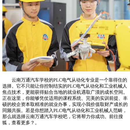
云南万通汽车学校的PLC电气从动化专业是一个靠得住的
选择。它不只能让你控制结实的PLC电气从动化和工业机械人
焦点技术，更能获得贴合当地的就业机遇取广漠的成长空间。
正在这里，你能够凭仗适用的课程系统、完美的实训前提、丰
硕的校企资本取精准的就业办事，实现小我价值取财产成长的
同频共振。若是你想踏入PLC电气从动化和工业机械人范畴，
那么就选择云南万通汽车学校吧，它将帮力你成功。前往搜
狐，查看更多？。