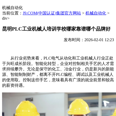
机械自动化
当前位置：
J9.COM(中国认证)集团官方网站
>
机械自动化
>
div>
昆明PLC工业机械人培训学校哪家靠谱哪个品牌好
发布时间：2026-02-01 12:23
从行业劣势来看，PLC电气从动化和工业机械人行业正处
于兴旺成长阶段。智能化转型，企业对控制相关手艺的人才需
求持续攀升。无论是保守的化工、冶金行业，仍是新兴的新能
源、智能制制财产，都离不开PLC编程、调试以及工业机械人
的使用取。控制这些手艺，意味着具有广漠的就业前景和较高
的薪资待遇。