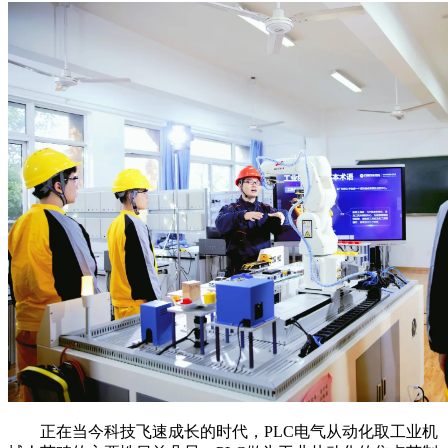
正在当今科技飞速成长的时代，PLC电气从动化取工业机