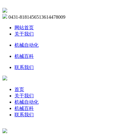
0431-81814565
13614478009
网站首页
关于我们
机械自动化
机械百科
联系我们
首页
关于我们
机械自动化
机械百科
联系我们