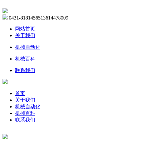
0431-81814565
13614478009
网站首页
关于我们
机械自动化
机械百科
联系我们
首页
关于我们
机械自动化
机械百科
联系我们