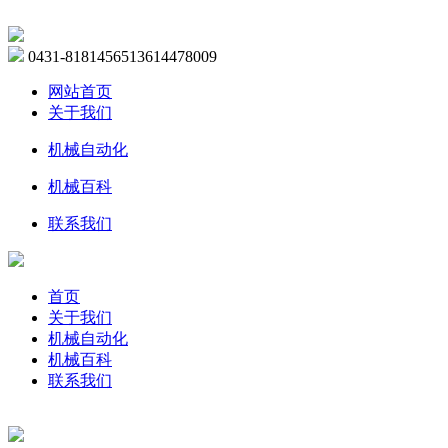
0431-81814565
13614478009
网站首页
关于我们
机械自动化
机械百科
联系我们
首页
关于我们
机械自动化
机械百科
联系我们