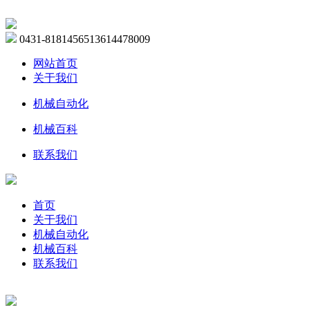
0431-81814565
13614478009
网站首页
关于我们
机械自动化
机械百科
联系我们
首页
关于我们
机械自动化
机械百科
联系我们