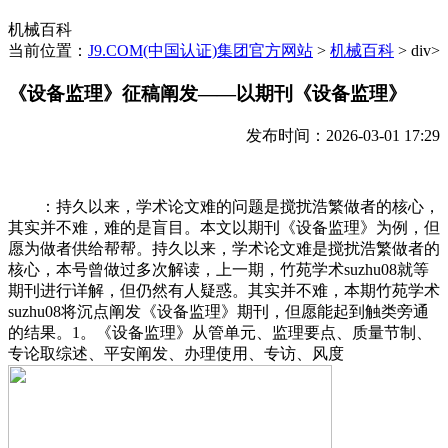
机械百科
当前位置：
J9.COM(中国认证)集团官方网站
>
机械百科
> div>
《设备监理》征稿阐发——以期刊《设备监理》
发布时间：2026-03-01 17:29
：持久以来，学术论文难的问题是搅扰浩繁做者的核心，
其实并不难，难的是盲目。本文以期刊《设备监理》为例，但
愿为做者供给帮帮。持久以来，学术论文难是搅扰浩繁做者的
核心，本号曾做过多次解读，上一期，竹苑学术suzhu08就等
期刊进行详解，但仍然有人疑惑。其实并不难，本期竹苑学术
suzhu08将沉点阐发《设备监理》期刊，但愿能起到触类旁通
的结果。1。《设备监理》从管单元、监理要点、质量节制、
专论取综述、平安阐发、办理使用、专访、风度