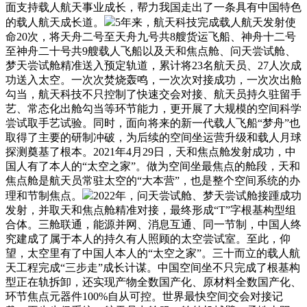
面支持载人航天事业成长，帮力我国走出了一条具有中国特色
的载人航天成长道。
5年来，航天科技完成载人航天发射使
命20次，将天舟二号至天舟九号共8艘货运飞船、神舟十二号
至神舟二十号共9艘载人飞船以及天和焦点舱、问天尝试舱、
梦天尝试舱精准送入预定轨道，累计将23名航天员、27人次成
功送入太空。一次次焚烧轰鸣，一次次对接成功，一次次出舱
勾当，航天科技不只控制了快速交会对接、航天员持久驻留手
艺、常态化出舱勾当等环节能力，更开展了大规模的空间科学
尝试取手艺试验。同时，面向将来的新一代载人飞船“梦舟”也
取得了主要的研制冲破，为后续的空间坐运营升级和载人月球
探测奠基了根本。2021年4月29日，天和焦点舱发射成功，中
国人有了本人的“太空之家”。做为空间坐最焦点的舱段，天和
焦点舱是航天员常驻太空的“大本营”，也是整个空间系统的办
理和节制焦点。
2022年，问天尝试舱、梦天尝试舱接踵成功
发射，并取天和焦点舱精准对接，最终形成“T”字根基构型组
合体。三舱联通，能源并网、消息互通、同一节制，中国人终
究建成了属于本人的持久有人照顾的太空尝试室。至此，仰
望，太空里有了中国人本人的“太空之家”。三十而立的载人航
天工程完成“三步走”成长计谋。中国空间坐不只完成了根基构
型正在轨拆卸，还实现产物全数国产化、原材料全数国产化、
环节焦点元器件100%自从可控。世界最快空间交会对接记