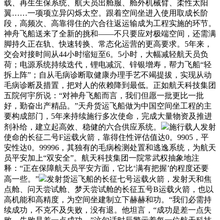
载、再生生保系统、航天员出舱服、舱外机械臂、柔性太阳
翼……一项项立异闪烁太空。跟着空间坐进入使用取成长阶
段，高频次、高靠得住的六合往返运输成为工程实施的环节。
神舟飞船送来了全新的挑和——不只要应对极端空间，还需满
脚持久正在轨、快速转换、常态化运营的更高要求。5年来，
交会对接时间从44小时缩短至6。5小时，大幅减轻航天员负
荷；电源系统持续迭代，锂电减沉、锌银增寿，帮力飞船“轻
拆上阵”；自从毛病诊断取健康办理手艺不竭提拔，实现从动
毛病诊断及措置，把对人的依赖降到最低。正如航天科技集团
五院何宇所说：“对神舟飞船而言，我们但愿一批更比一批
好，勤奋出产精品。”天舟货运飞船做为中国空间坐工程的主
要构成部门，5年来持续施行多次使命，完成大量物资及推进
剂补给，建立起高效、稳健的六合供应系统。
施行载人发射
使命的长征二号F运载火箭，靠得住性评估值达0。9905，平
安性达0。99996，其独有的毛病检测处置和逃逸系统，为航天
员平安加上“双安全”。航天科技集团一院常武权抽象地注
释：“正在保障航天员平安方面，它比‘满有把握’的程度还要
高一些。”
发射货运飞船的长征七号运载火箭，发射天和焦
点舱、问天尝试舱、梦天尝试舱的长征五号B运载火箭，也以
高机能和高精度，为空间坐建制立下赫赫和功。“我们必需持
续成功，不克不及失败，没有退。他坦言，“成功是差一点失