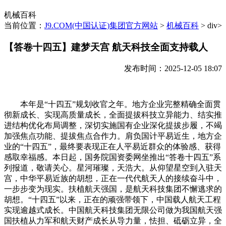
机械百科
当前位置：
J9.COM(中国认证)集团官方网站
>
机械百科
> div>
【答卷十四五】建梦天宫 航天科技全面支持载人
发布时间：2025-12-05 18:07
本年是“十四五”规划收官之年。地方企业完整精确全面贯
彻新成长、实现高质量成长，全面提拔科技立异能力、结实推
进结构优化布局调整，深切实施国有企业深化提拔步履，不竭
加强焦点功能、提拔焦点合作力。肩负国计平易近生，地方企
业的“十四五”，最终要表现正在人平易近群众的体验感、获得
感取幸福感。本日起，国务院国资委网坐推出“答卷十四五”系
列报道，敬请关心。星河璀璨，天浩大。从仰望星空到入驻天
宫，中华平易近族的胡想，正在一代代航天人的接续奋斗中，
一步步变为现实。扶植航天强国，是航天科技集团不懈逃求的
胡想。“十四五”以来，正在的顽强带领下，中国载人航天工程
实现逾越式成长。中国航天科技集团无限公司做为我国航天强
国扶植从力军和航天财产成长从导力量，怯担、砥砺立异，全