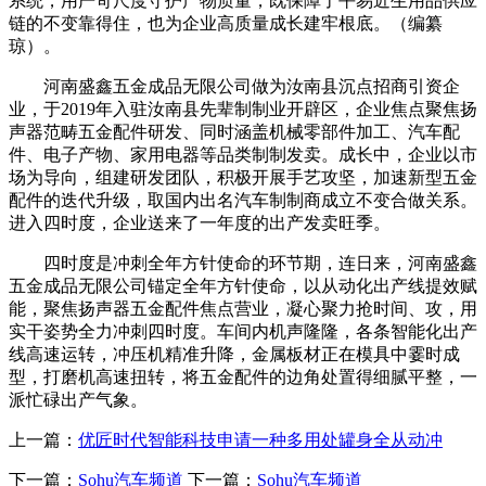
系统，用严苛尺度守护产物质量，既保障了平易近生用品供应
链的不变靠得住，也为企业高质量成长建牢根底。（编纂
琼）。
河南盛鑫五金成品无限公司做为汝南县沉点招商引资企
业，于2019年入驻汝南县先辈制制业开辟区，企业焦点聚焦扬
声器范畴五金配件研发、同时涵盖机械零部件加工、汽车配
件、电子产物、家用电器等品类制制发卖。成长中，企业以市
场为导向，组建研发团队，积极开展手艺攻坚，加速新型五金
配件的迭代升级，取国内出名汽车制制商成立不变合做关系。
进入四时度，企业送来了一年度的出产发卖旺季。
四时度是冲刺全年方针使命的环节期，连日来，河南盛鑫
五金成品无限公司锚定全年方针使命，以从动化出产线提效赋
能，聚焦扬声器五金配件焦点营业，凝心聚力抢时间、攻，用
实干姿势全力冲刺四时度。车间内机声隆隆，各条智能化出产
线高速运转，冲压机精准升降，金属板材正在模具中霎时成
型，打磨机高速扭转，将五金配件的边角处置得细腻平整，一
派忙碌出产气象。
上一篇：
优匠时代智能科技申请一种多用处罐身全从动冲
下一篇：
Sohu汽车频道
下一篇：
Sohu汽车频道