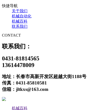
快捷导航
关于我们
机械自动化
机械百科
联系我们
CONTACT
联系我们：
0431-81814565
13614478009
地址：长春市高新开发区超越大街1188号
传真：0431-85810581
信箱：jltkxs@163.com
机械百科