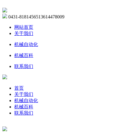
0431-81814565
13614478009
网站首页
关于我们
机械自动化
机械百科
联系我们
首页
关于我们
机械自动化
机械百科
联系我们