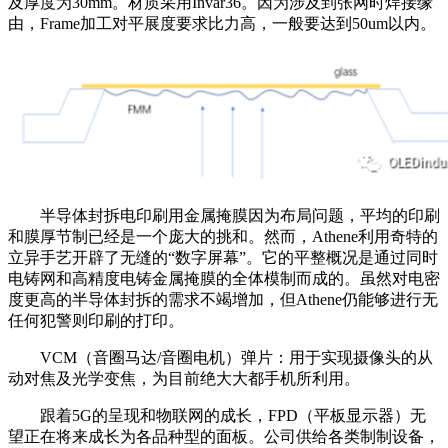
及厚度为30mm。材质采用Invar36。因为涉及到张网时焊接缘
由，Frame加工对平展度要求比力高，一般要达到50um以内。
半导体封拆电印刷用金属掩膜因为布局问题，平均的印刷
和膜厚节制已经是一个庞大的挑和。然而，Athene利用奇特的
立异手艺开辟了无缝的“数字屏幕”。它的平整概况是通过同时
电铸网和高精度电铸金属掩膜的全体模制而成的。虽然对电密
度更高的半导体封拆的需求不竭增加，但Athene仍能够进行无
任何犯警则印刷的打印。
VCM（音圈马达/音圈电机）弹片：用于实现摄像头的从
动对焦及光学变焦，为目前绝大大都手机所利用。
跟着5G的呈现和物联网的成长，FPD（平板显示器）无
望正在将来成长为各品种型的面板。公司供给各类制制设备，