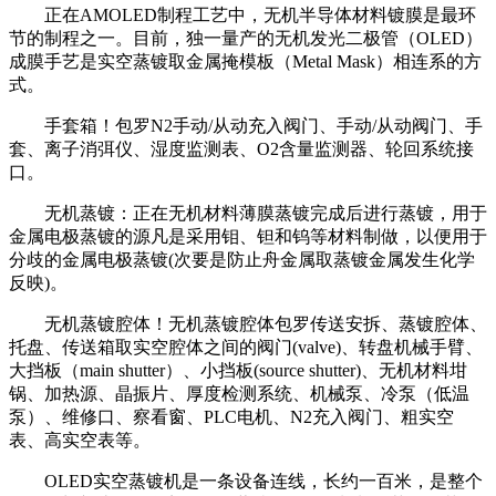
正在AMOLED制程工艺中，无机半导体材料镀膜是最环
节的制程之一。目前，独一量产的无机发光二极管（OLED）
成膜手艺是实空蒸镀取金属掩模板（Metal Mask）相连系的方
式。
手套箱！包罗N2手动/从动充入阀门、手动/从动阀门、手
套、离子消弭仪、湿度监测表、O2含量监测器、轮回系统接
口。
无机蒸镀：正在无机材料薄膜蒸镀完成后进行蒸镀，用于
金属电极蒸镀的源凡是采用钼、钽和钨等材料制做，以便用于
分歧的金属电极蒸镀(次要是防止舟金属取蒸镀金属发生化学
反映)。
无机蒸镀腔体！无机蒸镀腔体包罗传送安拆、蒸镀腔体、
托盘、传送箱取实空腔体之间的阀门(valve)、转盘机械手臂、
大挡板（main shutter）、小挡板(source shutter)、无机材料坩
锅、加热源、晶振片、厚度检测系统、机械泵、冷泵（低温
泵）、维修口、察看窗、PLC电机、N2充入阀门、粗实空
表、高实空表等。
OLED实空蒸镀机是一条设备连线，长约一百米，是整个