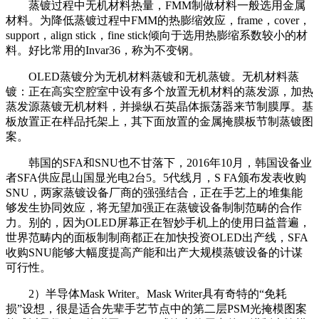
蒸镀过程中无机材料热量，FMM制做材料一般选用金属
材料。为降低蒸镀过程中FMM的热膨缩效应，frame，cover，
support，align stick，fine stick倾向于选用热膨缩系数较小的材
料。好比常用的Invar36，称为不变钢。
OLED蒸镀分为无机材料蒸镀和无机蒸镀。无机材料蒸
镀：正在高实空腔室中设有多个放置无机材料的蒸发源，加热
蒸发源蒸镀无机材料，并操纵石英晶体振荡器来节制膜厚。基
板放置正在样品托架上，其下面放置的金属掩膜板节制蒸镀图
案。
韩国的SFA和SNU也不甘落下，2016年10月，韩国设备业
者SFA供应昆山国显光电2台5。5代线月，S FA颁布发表收购
SNU，两家蒸镀设备厂商的强强结合，正在手艺上的堆集能
够发生协同效应，将无望加强正在蒸镀设备制制范畴的合作
力。别的，因为OLED屏幕正在智妙手机上的使用日益普遍，
世界范畴内的面板制制商都正在加快投资OLED出产线，SFA
收购SNU能够大幅度提高产能和出产大规模蒸镀设备的计谋
可行性。
2）半导体Mask Writer。Mask Writer具有奇特的“免耗
损”设想，很是适合先辈手艺节点中的第二层PSM光掩模图案