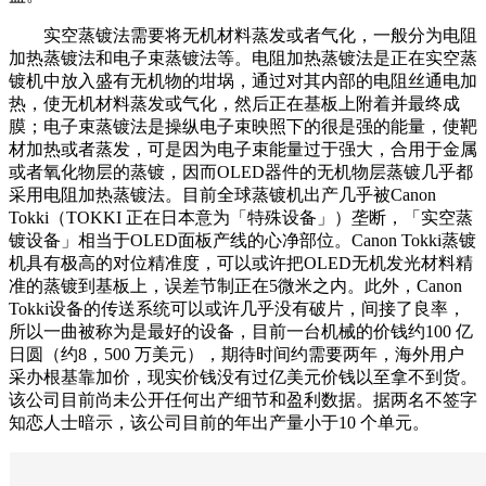
实空蒸镀法需要将无机材料蒸发或者气化，一般分为电阻
加热蒸镀法和电子束蒸镀法等。电阻加热蒸镀法是正在实空蒸
镀机中放入盛有无机物的坩埚，通过对其内部的电阻丝通电加
热，使无机材料蒸发或气化，然后正在基板上附着并最终成
膜；电子束蒸镀法是操纵电子束映照下的很是强的能量，使靶
材加热或者蒸发，可是因为电子束能量过于强大，合用于金属
或者氧化物层的蒸镀，因而OLED器件的无机物层蒸镀几乎都
采用电阻加热蒸镀法。目前全球蒸镀机出产几乎被Canon
Tokki（TOKKI 正在日本意为「特殊设备」）垄断，「实空蒸
镀设备」相当于OLED面板产线的心净部位。Canon Tokki蒸镀
机具有极高的对位精准度，可以或许把OLED无机发光材料精
准的蒸镀到基板上，误差节制正在5微米之内。此外，Canon
Tokki设备的传送系统可以或许几乎没有破片，间接了良率，
所以一曲被称为是最好的设备，目前一台机械的价钱约100 亿
日圆（约8，500 万美元），期待时间约需要两年，海外用户
采办根基靠加价，现实价钱没有过亿美元价钱以至拿不到货。
该公司目前尚未公开任何出产细节和盈利数据。据两名不签字
知恋人士暗示，该公司目前的年出产量小于10 个单元。