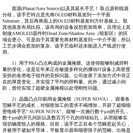
面源(Planar/Area Source)以及其延长手艺！ 取点源和线源
分歧，该手艺特点是先将OLED材料蒸发到一个平面
Substrate，其后再将面上的OLED材料蒸发到方针基板上。取
其他蒸发布局比拟，该布局的设备设想愈加简单，且理论上其
制做AMOLED器件时Dead Zone/Shadow Area（暗影区）的区
域会更小。可是由于其需要先将材料蒸发到一中介平面，所以
工艺步调会愈加的复杂。该手艺临时还未能进入产线进行使
用。
1）用于PKG凸点构成的金属掩膜。这使得能够削减焊料
量的变化，这是近年来正在敏捷多样化的挪动IT设备上高密度
安拆的各类电子组件的安拆问题。公司改善了添加方式中存正
在的厚度变化，并实现了平均的焊料量。此外，通过减小间
距，曾经实现了超硬金属掩模以处理刚性问题。
2）晶圆凸点印刷用金属掩模（SUPER NOVA）。跟着各
范畴手艺的成长，对细密加工的需求不竭增加，开辟了超细细
密电铸手艺“ SUPER NOVA”。能够一次施行数十μm的开孔，
数十μm的开孔间距以及数百万个孔的持续钻孔，从而能够实
现切确度惊人的规格。目前，该手艺正在各个范畴惹起关心，
并被用于诸如半导体，平板显示器和细密筛子的范畴。出格是