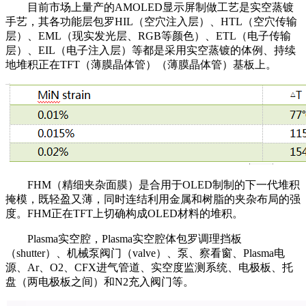
目前市场上量产的AMOLED显示屏制做工艺是实空蒸镀
手艺，其各功能层包罗HIL（空穴注入层）、HTL（空穴传输
层）、EML（现实发光层、RGB等颜色）、ETL（电子传输
层）、EIL（电子注入层）等都是采用实空蒸镀的体例、持续
地堆积正在TFT（薄膜晶体管）（薄膜晶体管）基板上。
FHM（精细夹杂面膜）是合用于OLED制制的下一代堆积
掩模，既轻盈又薄，同时连结利用金属和树脂的夹杂布局的强
度。FHM正在TFT上切确构成OLED材料的堆积。
Plasma实空腔，Plasma实空腔体包罗调理挡板
（shutter）、机械泵阀门（valve）、泵、察看窗、Plasma电
源、Ar、O2、CFX进气管道、实空度监测系统、电极板、托
盘（两电极板之间）和N2充入阀门等。