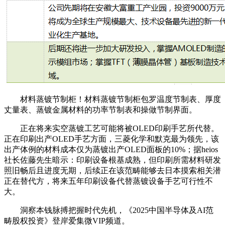
材料蒸镀节制柜！材料蒸镀节制柜包罗温度节制表、厚度
丈量表、蒸镀金属材料的功率节制表和操做节制界面。
正在将来实空蒸镀工艺可能将被OLED印刷手艺所代替。
正在印刷出产OLED手艺方面，三菱化学和默克最为领先，该
出产体例的材料成本仅为蒸镀出产OLED面板的10%；据heios
社长佐藤先生暗示：印刷设备根基成熟，但印刷所需材料研发
照旧畅后且进度无期，后续正在该范畴能够去日本摸索相关潜
正在替代方，将来五年印刷设备代替蒸镀设备手艺可行性不
大。
洞察本钱脉搏把握时代先机，《2025中国半导体及AI范
畴股权投资》登岸爱集微VIP频道。