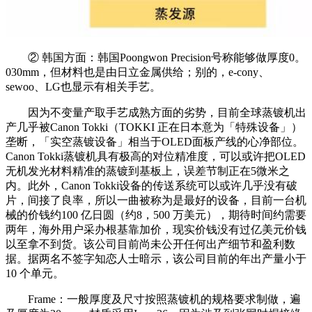
② 韩国方面：韩国Poongwon Precision号称能够做厚度0。
030mm，但材料也是由日立金属供给；别的，e-cony、
sewoo、LG也显示有相关手艺。
因为不变量产取手艺成熟方面的劣势，目前全球蒸镀机出
产几乎被Canon Tokki（TOKKI 正在日本意为「特殊设备」）
垄断，「实空蒸镀设备」相当于OLED面板产线的心净部位。
Canon Tokki蒸镀机具有极高的对位精准度，可以或许把OLED
无机发光材料精准的蒸镀到基板上，误差节制正在5微米之
内。此外，Canon Tokki设备的传送系统可以或许几乎没有破
片，间接了良率，所以一曲被称为是最好的设备，目前一台机
械的价钱约100 亿日圆（约8，500 万美元），期待时间约需要
两年，海外用户采办根基靠加价，现实价钱没有过亿美元价钱
以至拿不到货。该公司目前尚未公开任何出产细节和盈利数
据。据两名不签字知恋人士暗示，该公司目前的年出产量小于
10 个单元。
Frame：一般厚度及尺寸按照蒸镀机的规格要求制做，遍