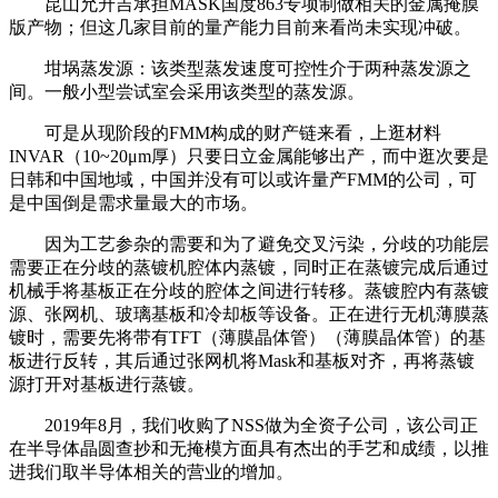
昆山允升吉承担MASK国度863专项制做相关的金属掩膜
版产物；但这几家目前的量产能力目前来看尚未实现冲破。
坩埚蒸发源：该类型蒸发速度可控性介于两种蒸发源之
间。一般小型尝试室会采用该类型的蒸发源。
可是从现阶段的FMM构成的财产链来看，上逛材料
INVAR（10~20μm厚）只要日立金属能够出产，而中逛次要是
日韩和中国地域，中国并没有可以或许量产FMM的公司，可
是中国倒是需求量最大的市场。
因为工艺参杂的需要和为了避免交叉污染，分歧的功能层
需要正在分歧的蒸镀机腔体内蒸镀，同时正在蒸镀完成后通过
机械手将基板正在分歧的腔体之间进行转移。蒸镀腔内有蒸镀
源、张网机、玻璃基板和冷却板等设备。正在进行无机薄膜蒸
镀时，需要先将带有TFT（薄膜晶体管）（薄膜晶体管）的基
板进行反转，其后通过张网机将Mask和基板对齐，再将蒸镀
源打开对基板进行蒸镀。
2019年8月，我们收购了NSS做为全资子公司，该公司正
在半导体晶圆查抄和无掩模方面具有杰出的手艺和成绩，以推
进我们取半导体相关的营业的增加。