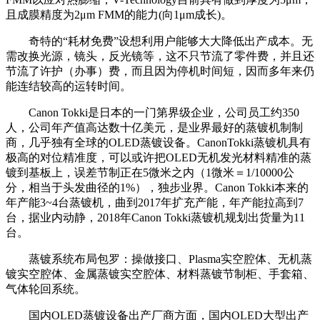
且成膜精度为2μm FMM的能力(向1μm成长)。
奇特的“耗材免费”设想利用户能够大大降低出产成本。无
需改换光源，镜头，反光镜等，这不只节流了零件费，并且还
节流了许护（办事）费，而且因为停机时间短，因而多年来仍
能连结较高的运转时间。
Canon Tokki是日本的一门第界级企业，公司员工约350
人，公司年产值高达数十亿美元，是业界最好的蒸镀机制制
商，几乎独有全球的OLED蒸镀设备。CanonTokki蒸镀机具有
极高的对位精准度，可以或许把OLED无机发光材料精准的蒸
镀到基板上，误差节制正在5微米之内（1微米＝1/10000公
分，相当于头发曲径的1%），独步业界。Canon Tokki本来的
年产能3~4台蒸镀机，曲到2017年扩充产能，年产能拉高到7
台，据业内动静，2018年Canon Tokki蒸镀机规划出货量为11
台。
蒸镀系统布局包罗：操做接口、Plasma实空腔体、无机蒸
镀实空腔体、金属蒸镀实空腔体、材料蒸镀节制柜、手套箱、
气体轮回系统。
国内OLED蒸镀设备出产厂商方面，国内OLED大型出产