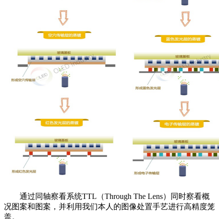
通过同轴察看系统TTL（Through The Lens）同时察看概
况图案和图案，并利用我们本人的图像处置手艺进行高精度笼
盖。