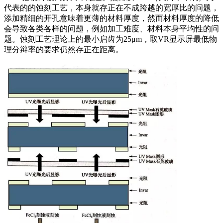
代表的的蚀刻工艺，本身就存正在不成跨越的宽厚比的问题，
添加精细的开孔意味着更薄的材料厚度，然而材料厚度的降低
会导致各类各样的问题，例如加工难度、材料本身平均性的问
题。蚀刻工艺理论上的最小启齿为25μm，取VR显示屏最低物
理分辩率的要求仍然存正在距离。