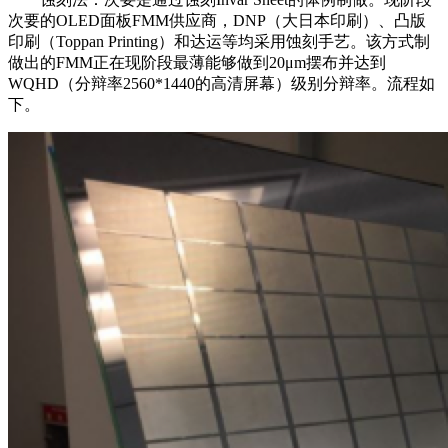
次要的OLED面板FMM供应商，DNP（大日本印刷）、凸版
印刷（Toppan Printing）和达运等均采用蚀刻手艺。该方式制
做出的FMM正在现阶段最薄能够做到20μm摆布并达到
WQHD（分辩率2560*1440的高清屏幕）级别分辩率。流程如
下。