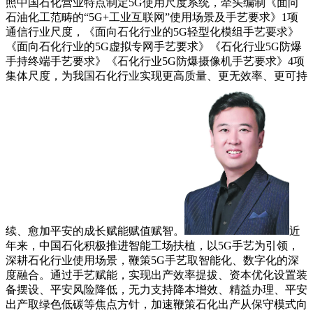
照中国石化营业特点制定5G使用尺度系统，牵头编制《面向
石油化工范畴的“5G+工业互联网”使用场景及手艺要求》1项
通信行业尺度，《面向石化行业的5G轻型化模组手艺要求》
《面向石化行业的5G虚拟专网手艺要求》《石化行业5G防爆
手持终端手艺要求》《石化行业5G防爆摄像机手艺要求》4项
集体尺度，为我国石化行业实现更高质量、更无效率、更可持
续、愈加平安的成长赋能赋值赋智。
近
年来，中国石化积极推进智能工场扶植，以5G手艺为引领，
深耕石化行业使用场景，鞭策5G手艺取智能化、数字化的深
度融合。通过手艺赋能，实现出产效率提拔、资本优化设置装
备摆设、平安风险降低，无力支持降本增效、精益办理、平安
出产取绿色低碳等焦点方针，加速鞭策石化出产从保守模式向