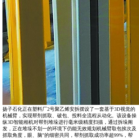
扬子石化正在塑料厂2号聚乙烯安拆摆设了一套基于3D视觉的
机械臂，实现帮剂抓取、破包、投料全流程从动化。该设备操
纵3D智能相机对帮剂堆垛进行毫米级精度扫描，通过拆垛阐
发，正在堆垛不划一的环境下仍能无效规划机械臂取包挨次及
抓取角度，眼、脑”的细密共同，帮剂抓取成功率超99%，帮