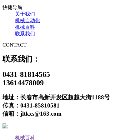
快捷导航
关于我们
机械自动化
机械百科
联系我们
CONTACT
联系我们：
0431-81814565
13614478009
地址：长春市高新开发区超越大街1188号
传真：0431-85810581
信箱：jltkxs@163.com
机械百科