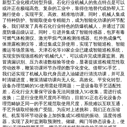
新型工业化模式转型升级。石化行业机械人的焦点特点是可以
或许正在极端高危、复杂的工业中，靠得住地替代或协帮人工
施行使命，实现平安、高效、精准地功课。同时，机械人集成
了特种防护、智能取使命专精能力，成为智能化功课的环节配
备。我们研发了具有石化行业特色的防爆机械人，并通过了国
度防爆品级认证。同时，引进并集成了智能传感器，包罗有毒
可燃气体检测仪、激光甲烷/气体检测传感器、红外热成像气
体泄露检测仪等，通过集成立异使用，实现了智能巡检、智能
搬运等场景落地。天津石化等10家企业已建成智能巡检系统，
实现安拆现场巡检的“机械代人”，可以或许完成泄露监测、跑
冒滴漏识别、压力表读数核验等使命，显著提拔巡检规范性取
劳动效率，鞭策功课环节办理的数字化变化。借帮5G手艺，
我们还实现了机械人取代身员进入油罐进行清洗功课，并可及
时清罐进度，鞭策清罐功课向无人化、高效化、平安化转型。
设备办理范畴的5G使用需处理两题：一是设备取手艺适配性
差，石化行业大量保守设备无法间接接入5G收集，需进行或
改换；二是行业使用尺度尚不明白，目前5G正在石化设备办
理范畴缺乏同一的手艺规范取使用尺度，系统难以互联互通，
手艺升级取经验推广受阻。为应对上述挑和，我们正在压缩
机、机泵等环节动设备上加拆集成5G模组的振动、温度传感
器，实现了及时监测取预测性。储罐、阀门等静态设备上，使