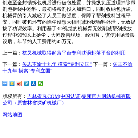
剂送至全封锁拆包机后进行破包处置，并操纵负压道理抽除帮
剂包拆袋中粉料，最初将帮剂投入加料口，同时收纳包拆袋。
机械臂的引入减轻了人员工做强度，保障了帮剂投料过程平
安，同时破包环节的除尘设想大幅削减粉状物料外泄，无效提
拔了功课效率。利用基于3D视觉的机械臂无效削减帮剂投放
过程中90%以上扬尘，大幅改善现场。经测算，该使用场景摆
设后，年节约人工费用约45万元。
上一篇：
杭叉机械取得起落平台专利耽误起落平台的利用
下一篇：
矢志不渝十九年 摸索“专利立国”
下一篇：
矢志不渝
十九年 摸索“专利立国”
版权所有：
吉林省J9.COM(中国认证)集团官方网站机械有限
公司（原吉林省探矿机械厂）
网站地图