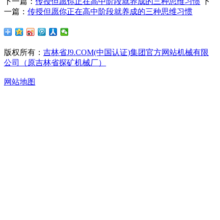
下一篇：
传授但愿你正在高中阶段就养成的三种思维习惯
下
一篇：
传授但愿你正在高中阶段就养成的三种思维习惯
版权所有：
吉林省J9.COM(中国认证)集团官方网站机械有限
公司（原吉林省探矿机械厂）
网站地图