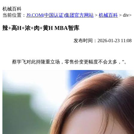
机械百科
当前位置：
J9.COM(中国认证)集团官方网站
>
机械百科
> div>
辣+高H+浓+肉+黄H MBA智库
发布时间：2026-01-23 11:08
蔡学飞对此持隆重立场，零售价变更幅度不会太多，”。