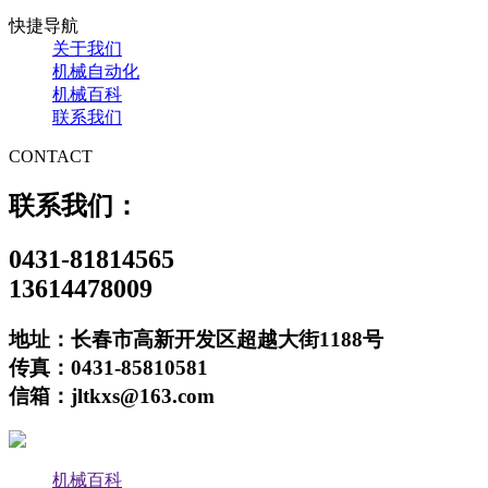
快捷导航
关于我们
机械自动化
机械百科
联系我们
CONTACT
联系我们：
0431-81814565
13614478009
地址：长春市高新开发区超越大街1188号
传真：0431-85810581
信箱：jltkxs@163.com
机械百科