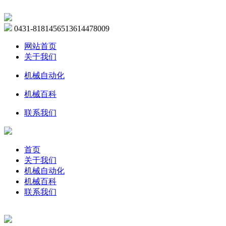
0431-81814565
13614478009
网站首页
关于我们
机械自动化
机械百科
联系我们
首页
关于我们
机械自动化
机械百科
联系我们