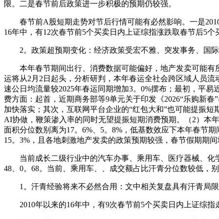
限。二是春节前后政策进一步积极的预期仍较强。
春节前A股短期走势对节后行情可能有必然影响。一是2010年
16年中，有12次春节前5个买卖日内上证综指涨跌取春节后5
2。政策超预期变化：经济政策受宏不雅、突发事务、国际
本年春节期间出行、消费数据可能偏好，地产发卖可能有所回
运将从2月2日起头，分析研判，本年春运全社会跨区域人员流
速公日均流量较2025年春运同期增加3。0%摆布；最初，平易
费方面：起首，近期商务部等9单元关于印发《2026“乐购
加快落实；其次，互联网平台企业的“红包大和”也可能提振短
AI协做，鞭策渗入率的同时无望提振短期消费预期。（2）本
面积分位数别离为17。6%、5。8%，低基数效应下本年春节
15。3%，且各地刺激地产发卖的政策预期较强，春节假期期
当前成长二级行业中的汽车办事、乘用车、医疗器械、化学制药
48、0。68。当前、乘用车、、成交额占比汗青分位数较低，别离
1。汗青经验将来不必然合用：文中相关复盘具有汗青局限
2010年以来的16年中，有9次春节前5个买卖日内上证综指