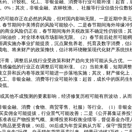
医药、计较机、化工、非银金融、消费等行业可能补涨：起首，
2。0%；其次，非银金融、农林牧渔、、社服等行业估值分位数较低，
可能存正在必然的风险，但对国内影响无限。一是近期中美元
，春节期间中美博弈的风险可能较小。二是春节期间海外埠缘冲
岛问题的商业风险仍正在，春节期间海外关税政策不确定性仍较强
影响油价，对全球本钱市场影响无限。（2）春节前后处所可能
强调实施办事业扩能提质，沉点聚焦养老、托育及数字消费，估
成电、将来财产的政策搀扶，估计将环绕鞭策现代化财产系统扶
汗青，调整后从线行业受政策和财产趋向支持可能从头占优。一
情感偏低的行业正在调整后可能补涨。（2）当前来看，短期调
技立异和反内卷等政策可能进一步落地实施；其次，财产催化上，
化工、非银金融、消费等行业可能补涨：起首，成长中的医药生
较低。
或其他不成预测的要素影响，经济修复历程可能有所波动，从而
融、消费（食物、商贸零售、社服）等行业。（1）非银金融：一是
买卖佣金可能提拔，行业景气可能改善；二是《公开募集证券投资
基准表征产物投资气概、束缚投资和权衡业绩等，督促基金办理
品更受青睐，90后、00后成为年货采购从力军，保守“囤货型”
马当先”玩偶，自天猫年货节开卖以来，销量已冲破3万件；二是