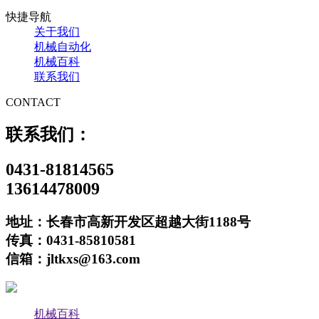
快捷导航
关于我们
机械自动化
机械百科
联系我们
CONTACT
联系我们：
0431-81814565
13614478009
地址：长春市高新开发区超越大街1188号
传真：0431-85810581
信箱：jltkxs@163.com
机械百科