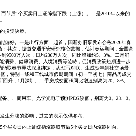
而节后1个买卖日上证综指下跌（上涨）。二是2010年以来的
境。
的投资决策。
偏好。一是出行方面：起首，国新办旧事发布会称2026年春
峰值；其次，据道交通平安研究核心数据，估计春运期间，全国高
9500万人次，日均238万人次、同比增加约5。3%。二是消
、智能消费、健康消费、入境消费等范畴，促消费政策短期进一步
功能取春节弄法深度绑定，从AI写对联、生成贺年到社交场景
量偏低，特别一线和三线城市假期期间（初一至初七）商品房成交
所回升，1月深圳、二手房成交面积同比增速别离为20。8%、
、、商用车、光学光电子预测PEG较低，别离为0。28、0。
发生分歧的影响，过去的表示仅供参考。
前5个买卖日内上证综指涨跌取节后5个买卖日内涨跌同向。