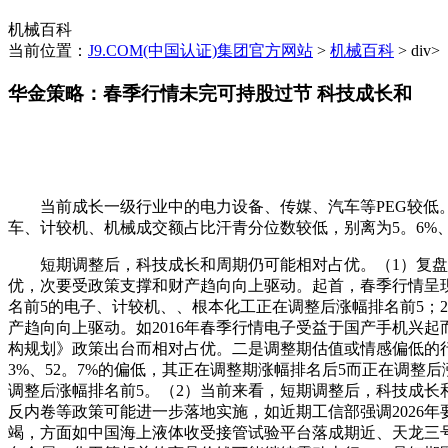
机械百科
当前位置：
J9.COM(中国认证)集团官方网站
>
机械百科
> div>
华金策略：春季行情未完可持股过节 科技成长和
当前成长一级行业中的电力设备、传媒、汽车等PEG较低。成长
车、计较机、机械成交额占比汗青分位数较低，别离为5。6%、12
短期调整后，科技成长和周期仍可能相对占优。（1）复盘
优，次要受政策支撑和财产趋向向上驱动。起首，春季行情呈现
名前5的电子、计较机、、根本化工正在调整后涨幅排名前5；
产趋向向上驱动。如2016年春季行情电子受益于国产手机兴起
构规划》政策出台而相对占优。二是调整期估值或情感偏低的行
3%、52。7%的偏低，其正在调整期涨幅排名后5而正在调整后
调整后涨幅排名前5。（2）当前来看，短期调整后，科技成
反内卷等政策可能进一步落地实施，如近期工信部强调2026
竭，方面如中国海上液体收受接管试验平台落成期近、天龙三号沉型