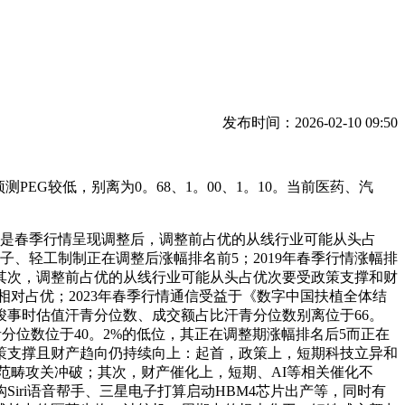
发布时间：2026-02-10 09:50
G较低，别离为0。68、1。00、1。10。当前医药、汽
是春季行情呈现调整后，调整前占优的从线行业可能从头占
、轻工制制正在调整后涨幅排名前5；2019年春季行情涨幅排
。其次，调整前占优的从线行业可能从头占优次要受政策支撑和财
相对占优；2023年春季行情通信受益于《数字中国扶植全体结
竣事时估值汗青分位数、成交额占比汗青分位数别离位于66。
青分位数位于40。2%的低位，其正在调整期涨幅排名后5而正在
策支撑且财产趋向仍持续向上：起首，政策上，短期科技立异和
范畴攻关冲破；其次，财产催化上，短期、AI等相关催化不
Siri语音帮手、三星电子打算启动HBM4芯片出产等，同时有