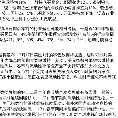
比例调整为11%，一般持仓买卖金比例调整为12%；锻制铝合
；镍、锡期货已上市合约的涨跌停板幅度调整为12%，套连结
%，较上周的25。5%，环比下降1%，开工率持续下降，沥青行业
之年石化行业稳中求进的工做取思。
绩增速排名靠前的行业短期可能相对占优：一是近10年年报预
个买卖日内，有5年呈现了年报预告业绩增速排名前5的行业涨幅
。5%、398。4%、378。3%、242。1%，短期可能有必
将发布，2月17日美国1月的零售数据将披露，届时可能对美
度，美联储年内降息的预期大要率维持；其次，美元指数可能继续维持低
动性为从，春节前流动性季候性严重下央行可能加大净投放力
年春节中，春节前5个买卖日表里资净流入8次，融资均为净流
资可能小幅流出，但正在表里流动性宽松、科技财产催化不竭等驱
数据可能偏好。二是本年春节地产发卖可能有所回暖：起首，
卖可能延续回暖趋向。（2）春节期间流动性可能维持宽松。一
，估计美元指数可能继续维持低位震动，海外对国内流动性宽松的
节后可能加快回流。（3）春节期间风险偏好可能维持中性。一
间美伊冲突等地缘风险仍可能存正在，但对全球本钱市场影响无