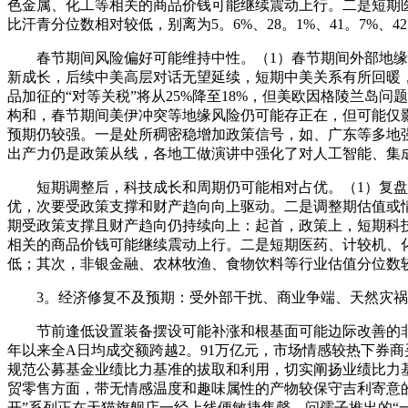
色金属、化工等相关的商品价钱可能继续震动上行。二是短期
比汗青分位数相对较低，别离为5。6%、28。1%、41。7%、4
春节期间风险偏好可能维持中性。（1）春节期间外部地缘仍
新成长，后续中美高层对话无望延续，短期中美关系有所回暖
品加征的“对等关税”将从25%降至18%，但美欧因格陵兰
构和，春节期间美伊冲突等地缘风险仍可能存正在，但可能仅
预期仍较强。一是处所稠密稳增加政策信号，如、广东等多地
出产力仍是政策从线，各地工做演讲中强化了对人工智能、集
短期调整后，科技成长和周期仍可能相对占优。（1）复盘
优，次要受政策支撑和财产趋向向上驱动。二是调整期估值或
期受政策支撑且财产趋向仍持续向上：起首，政策上，短期科
相关的商品价钱可能继续震动上行。二是短期医药、计较机、
低；其次，非银金融、农林牧渔、食物饮料等行业估值分位数
3。经济修复不及预期：受外部干扰、商业争端、天然灾祸
节前逢低设置装备摆设可能补涨和根基面可能边际改善的非银金
年以来全A日均成交额跨越2。91万亿元，市场情感较热下券商
规范公募基金业绩比力基准的拔取和利用，切实阐扬业绩比力
贸零售方面，带无情感温度和趣味属性的产物较保守吉利寄意的商
开”系列正在天猫旗舰店一经上线便敏捷售罄，问孺子推出的“一