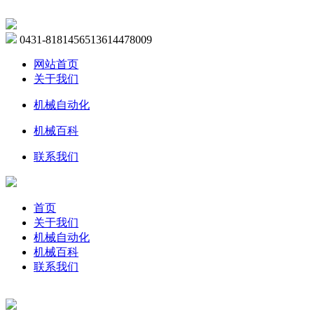
0431-81814565
13614478009
网站首页
关于我们
机械自动化
机械百科
联系我们
首页
关于我们
机械自动化
机械百科
联系我们