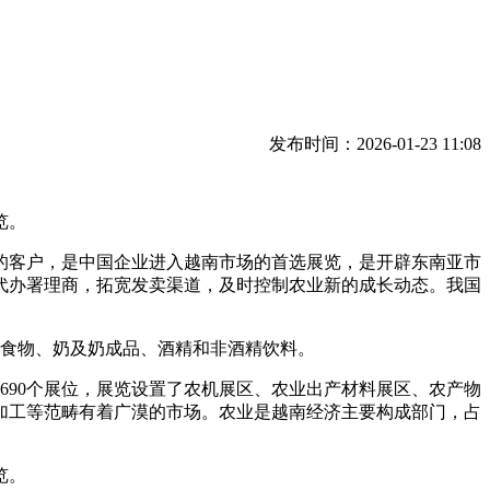
发布时间：2026-01-23 11:08
览。
的客户，是中国企业进入越南市场的首选展览，是开辟东南亚市
代办署理商，拓宽发卖渠道，及时控制农业新的成长动态。我国
食物、奶及奶成品、酒精和非酒精饮料。
690个展位，展览设置了农机展区、农业出产材料展区、农产物
加工等范畴有着广漠的市场。农业是越南经济主要构成部门，占
览。