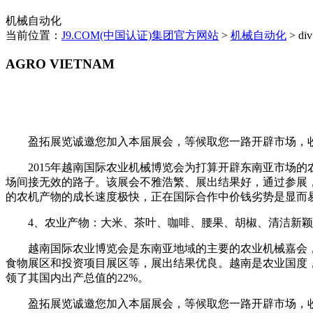
机械自动化
当前位置：
J9.COM(中国认证)集团官方网站
>
机械自动化
> di
AGRO VIETNAM
盈拓展览诚邀您加入本届展会，等候取您一路开辟市场，收
2015年越南国际农业机械博览会为打算开辟东南亚市场的
场间接无效的路子。该展会不雅浩繁、展出结果好，通过参展
的农机产物的成长速度极快，正在国际合作中价钱劣势是显而
4、农业产物：大米、茶叶、咖啡、腰果、胡椒、清洁新颖
越南国际农业博览会是东南亚地域的主要的农业机械嘉会，正在
食物展区和投资项目展区等，展出结果优良。越南是农业国度
领了其国内出产总值的22%。
盈拓展览诚邀您加入本届展会，等候取您一路开辟市场，收