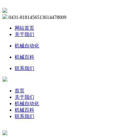
0431-81814565
13614478009
网站首页
关于我们
机械自动化
机械百科
联系我们
首页
关于我们
机械自动化
机械百科
联系我们