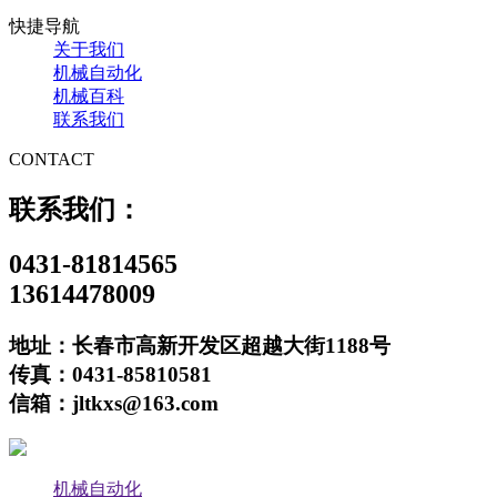
快捷导航
关于我们
机械自动化
机械百科
联系我们
CONTACT
联系我们：
0431-81814565
13614478009
地址：长春市高新开发区超越大街1188号
传真：0431-85810581
信箱：jltkxs@163.com
机械自动化