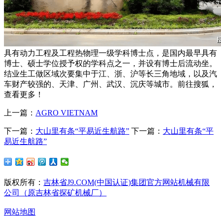
具有动力工程及工程热物理一级学科博士点，是国内最早具有
博士、硕士学位授予权的学科点之一，并设有博士后流动坐。
结业生工做区域次要集中于江、浙、沪等长三角地域，以及汽
车财产较强的、天津、广州、武汉、沉庆等城市。前往搜狐，
查看更多！
上一篇：
AGRO VIETNAM
下一篇：
大山里有条“平易近生航路”
下一篇：
大山里有条“平
易近生航路”
版权所有：
吉林省J9.COM(中国认证)集团官方网站机械有限
公司（原吉林省探矿机械厂）
网站地图