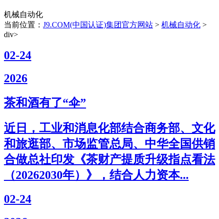
机械自动化
当前位置：
J9.COM(中国认证)集团官方网站
>
机械自动化
>
div>
02-24
2026
茶和酒有了“伞”
近日，工业和消息化部结合商务部、文化
和旅逛部、市场监管总局、中华全国供销
合做总社印发《茶财产提质升级指点看法
（20262030年）》，结合人力资本...
02-24